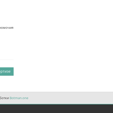
ю
лномочия
ертизе
аботки
Botman.one