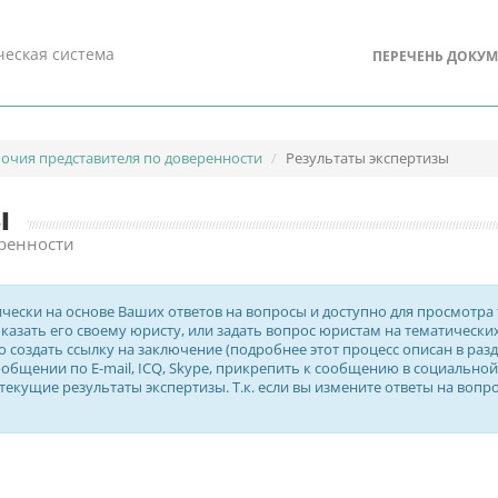
еская система
ПЕРЕЧЕНЬ ДОКУ
очия представителя по доверенности
Результаты экспертизы
ы
ренности
ски на основе Ваших ответов на вопросы и доступно для просмотра т
азать его своему юристу, или задать вопрос юристам на тематических 
о создать ссылку на заключение (подробнее этот процесс описан в разд
бщении по E-mail, ICQ, Skype, прикрепить к сообщению в социальной 
екущие результаты экспертизы. Т.к. если вы измените ответы на вопр