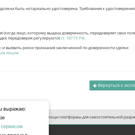
 должна быть нотариально удостоверена. Требования к удостоверени
я (когда лицо, которому выдана доверенность, передоверяет свои по
рядке передоверия регулируются
ст. 187 ГК РФ
.
и
и выявить риски признания заключенной по доверенности сделки
ым лицом
.
Вернуться к эксп
ru выражаю:
и на сайте сделаны при помощи платформы для самостоятельной разр
ie
 сервисом
ная связь