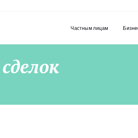
Частным лицам
Бизне
 сделок