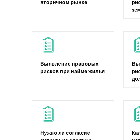
вторичном рынке
ри
зе
Выявление правовых
Вы
рисков при найме жилья
ри
до
Нужно ли согласие
Ка