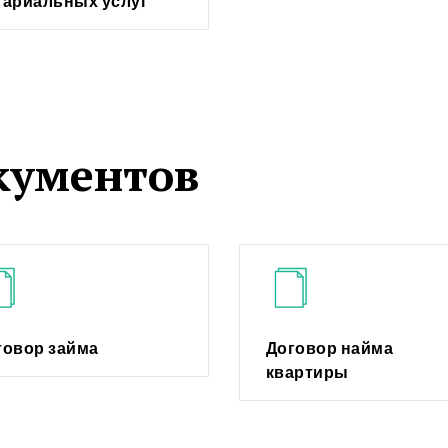
тариальных услуг
кументов
говор займа
Договор найма
квартиры