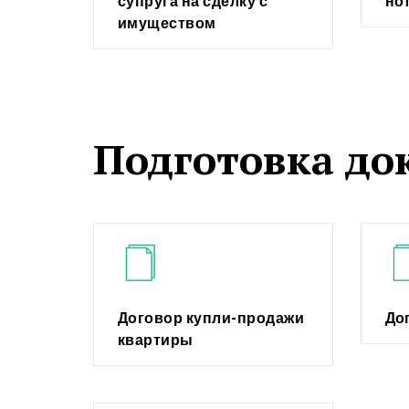
супруга на сделку с
но
имуществом
Подготовка до
Договор купли-продажи
До
квартиры